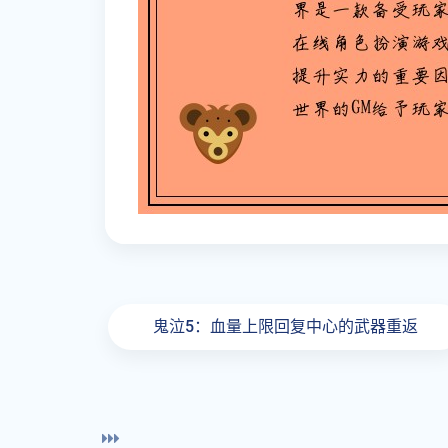
鬼泣5：血量上限回复中心的武器重返