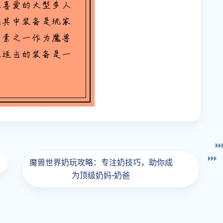
魔兽世界奶玩攻略：专注奶技巧，助你成
为顶级奶妈-奶爸