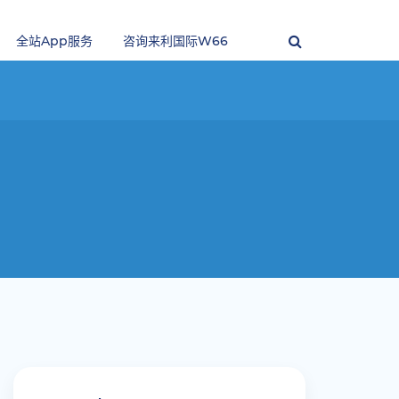
全站app服务
咨询来利国际W66