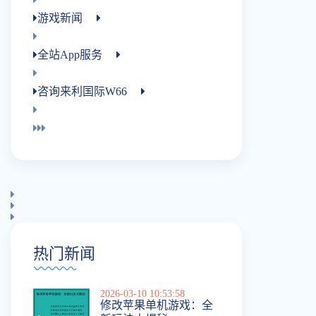
游戏新闻
全站app服务
咨询来利国际W66
热门新闻
2026-03-10 10:53:58
修改苹果单机游戏：全